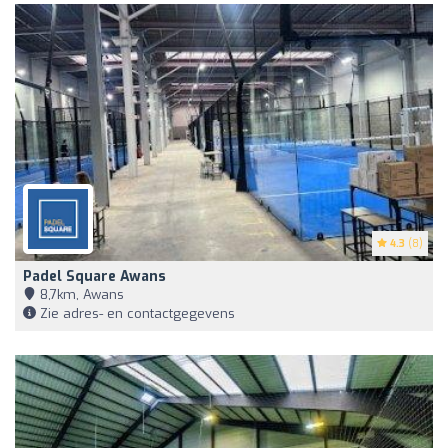
4.3
(8)
Padel Square Awans
8,7km, Awans
Zie adres- en contactgegevens