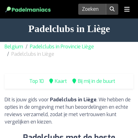
Padelclubs in Liège
Belgium
Padelclubs in Provincie Liège
Padelclubs in Liège
Top 10
Kaart
Bij mij in de buurt
Dit is jouw gids voor
Padelclubs in Liège
. We hebben de
opties in de omgeving met hun beoordelingen en echte
reviews verzameld, zodat je met vertrouwen kunt
vergelijken en kiezen.
Padelclubs met de beste