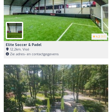
4.2
(97)
Elite Soccer & Padel
12,2km, Visé
Zie adres- en contactgegevens