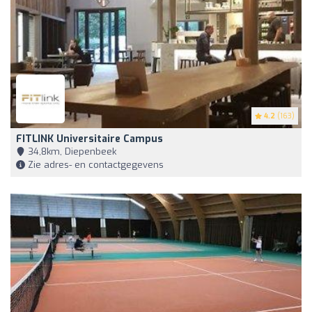
4.2
(163)
FITLINK Universitaire Campus
34,8km, Diepenbeek
Zie adres- en contactgegevens