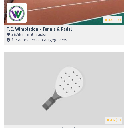
4.5
(106)
T.C. Wimbledon - Tennis & Padel
36,4km, Sint-Truiden
Zie adres- en contactgegevens
4.6
(31)