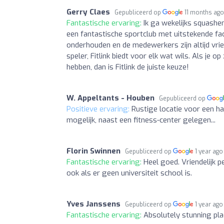
Gerry Claes
Gepubliceerd op
11 months ag
Fantastische ervaring:
Ik ga wekelijks squashen
een fantastische sportclub met uitstekende fac
onderhouden en de medewerkers zijn altijd vrie
speler, Fitlink biedt voor elk wat wils. Als je o
hebben, dan is Fitlink de juiste keuze!
W. Appeltants - Houben
Gepubliceerd op
Positieve ervaring:
Rustige locatie voor een hapj
mogelijk, naast een fitness-center gelegen...
Florin Swinnen
Gepubliceerd op
1 year ago
Fantastische ervaring:
Heel goed. Vriendelijk 
ook als er geen universiteit school is.
Yves Janssens
Gepubliceerd op
1 year ago
Fantastische ervaring:
Absolutely stunning pla