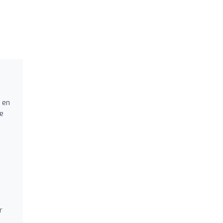
n en
re
r