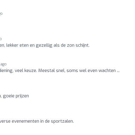
go
go
en, lekker eten en gezellig als de zon schijnt.
 ago
ediening, veel keuze. Meestal snel, soms wel even wachten ...
, goeie prijzen
iverse evenementen in de sportzalen.