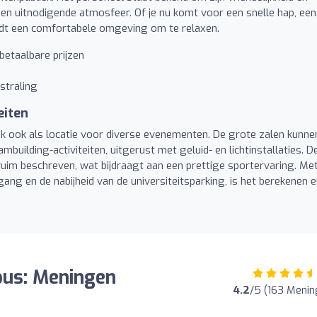
en uitnodigende atmosfeer. Of je nu komt voor een snelle hap, een
 biedt een comfortabele omgeving om te relaxen.
betaalbare prijzen
straling
eiten
ink ook als locatie voor diverse evenementen. De grote zalen kunne
building-activiteiten, uitgerust met geluid- en lichtinstallaties. D
uim beschreven, wat bijdraagt aan een prettige sportervaring. Me
gang en de nabijheid van de universiteitsparking, is het berekenen 
pus: Meningen
4.2
/5 (163 Menin