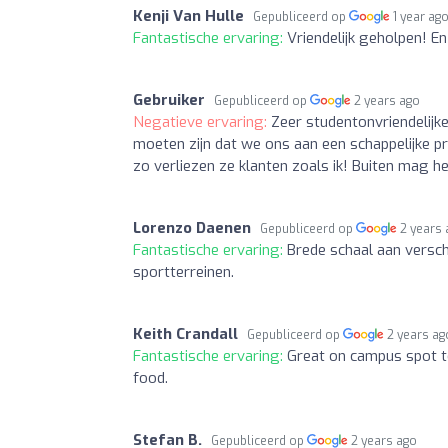
Kenji Van Hulle
Gepubliceerd op
1 year ag
Fantastische ervaring:
Vriendelijk geholpen! En
Gebruiker
Gepubliceerd op
2 years ago
Negatieve ervaring:
Zeer studentonvriendelijke
moeten zijn dat we ons aan een schappelijke p
zo verliezen ze klanten zoals ik! Buiten mag h
Lorenzo Daenen
Gepubliceerd op
2 years
Fantastische ervaring:
Brede schaal aan verschi
sportterreinen.
Keith Crandall
Gepubliceerd op
2 years ag
Fantastische ervaring:
Great on campus spot to
food.
Stefan B.
Gepubliceerd op
2 years ago