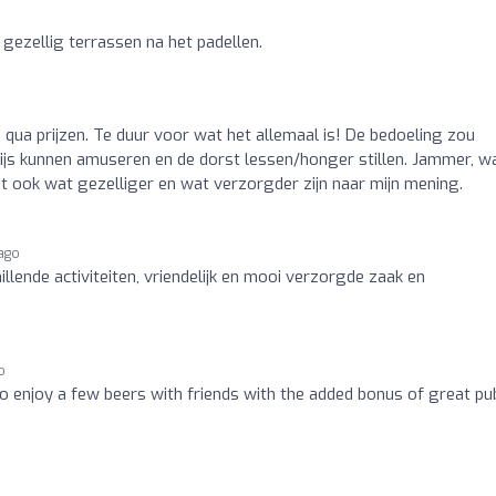
o
 gezellig terrassen na het padellen.
 qua prijzen. Te duur voor wat het allemaal is! De bedoeling zou
rijs kunnen amuseren en de dorst lessen/honger stillen. Jammer, w
et ook wat gezelliger en wat verzorgder zijn naar mijn mening.
 ago
llende activiteiten, vriendelijk en mooi verzorgde zaak en
o
 enjoy a few beers with friends with the added bonus of great pu