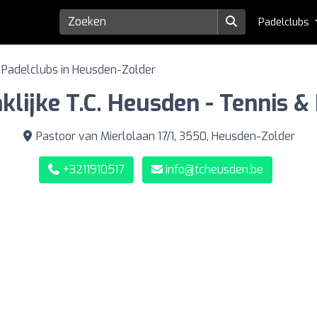
Padelclubs
Padelclubs in Heusden-Zolder
klijke T.C. Heusden - Tennis &
Pastoor van Mierlolaan 17/1, 3550, Heusden-Zolder
+3211910517
info@tcheusden.be