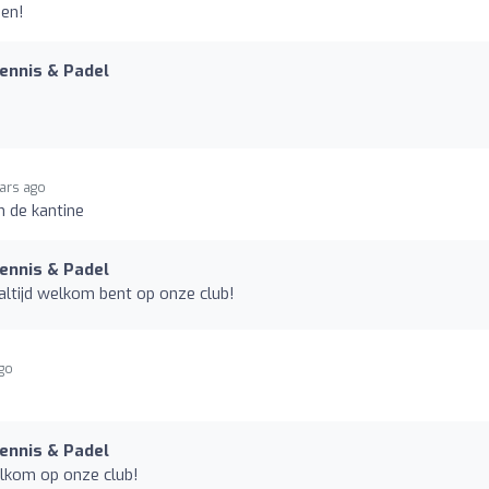
den!
Tennis & Padel
ears ago
n de kantine
Tennis & Padel
altijd welkom bent op onze club!
ago
Tennis & Padel
lkom op onze club!