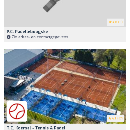
4.8
(11)
P.C. Padelleboogske
Zie adres- en contactgegevens
4.7
(47)
T.C. Koersel - Tennis & Padel