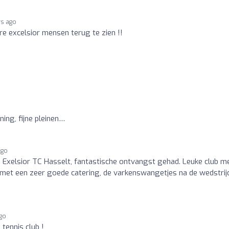
rs ago
re excelsior mensen terug te zien !!
ning, fijne pleinen…
ago
ij Exelsior TC Hasselt, fantastische ontvangst gehad. Leuke club m
e met een zeer goede catering, de varkenswangetjes na de wedstrij
ago
tennis club !