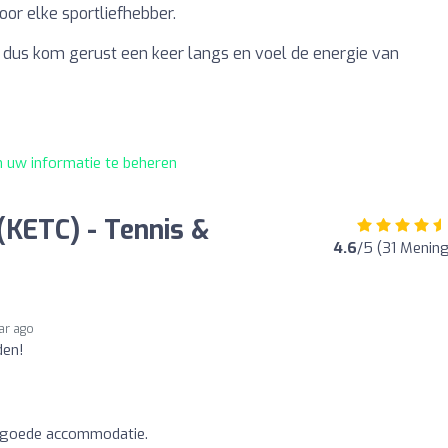
oor elke sportliefhebber.
dus kom gerust een keer langs en voel de energie van
m uw informatie te beheren
 (KETC) - Tennis &
4.6
/5 (31 Menin
ear ago
den!
 en goede accommodatie.