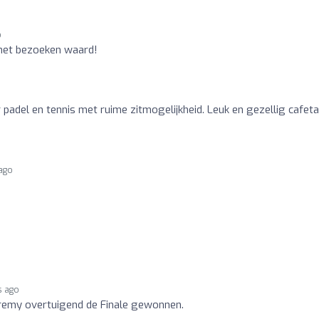
o
het bezoeken waard!
 padel en tennis met ruime zitmogelijkheid. Leuk en gezellig cafeta
 ago
s ago
eremy overtuigend de Finale gewonnen.