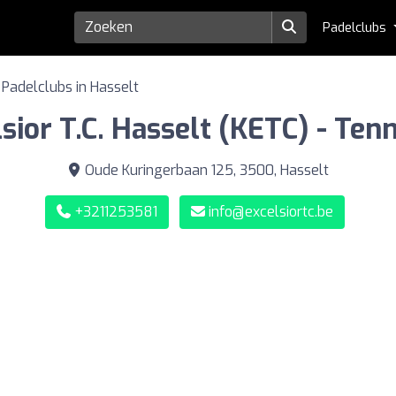
Padelclubs
Padelclubs in Hasselt
sior T.C. Hasselt (KETC) - Ten
Oude Kuringerbaan 125, 3500, Hasselt
+3211253581
info@excelsiortc.be