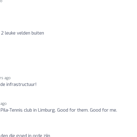
go
 2 leuke velden buiten
rs ago
de infrastructuur!
 ago
Pila-Tennis club in Limburg. Good for them. Good for me.
o
lden die goed in orde zijn