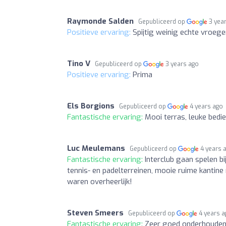
Raymonde Salden
Gepubliceerd op
3 yea
Positieve ervaring:
Spijtig weinig echte vroege
Tino V
Gepubliceerd op
3 years ago
Positieve ervaring:
Prima
Els Borgions
Gepubliceerd op
4 years ago
Fantastische ervaring:
Mooi terras, leuke bedie
Luc Meulemans
Gepubliceerd op
4 years 
Fantastische ervaring:
Interclub gaan spelen b
tennis- en padelterreinen, mooie ruime kantin
waren overheerlijk!
Steven Smeers
Gepubliceerd op
4 years 
Fantastische ervaring:
Zeer goed onderhouden 