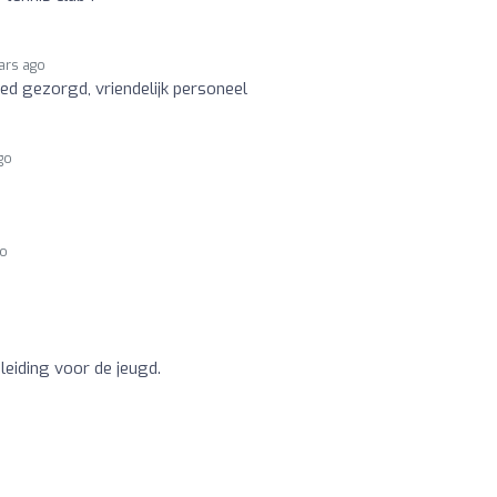
ars ago
ed gezorgd, vriendelijk personeel
go
go
o
eiding voor de jeugd.
o