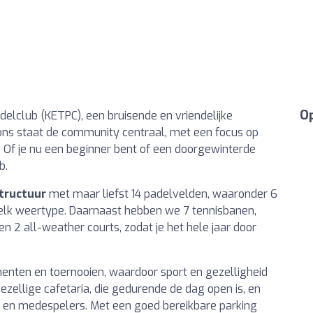
Op
adelclub (KETPC), een bruisende en vriendelijke
j ons staat de community centraal, met een focus op
. Of je nu een beginner bent of een doorgewinterde
b.
structuur
met maar liefst 14 padelvelden, waaronder 6
 elk weertype. Daarnaast hebben we 7 tennisbanen,
2 all-weather courts, zodat je het hele jaar door
menten en toernooien, waardoor sport en gezelligheid
zellige cafetaria, die gedurende de dag open is, en
n en medespelers. Met een goed bereikbare parking