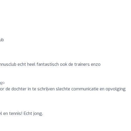
ub
ennusclub echt heel fantastisch ook de trainers enzo
ago
 de dochter in te schrijven slechte communicatie en opvolging
l en tennis! Echt jong.