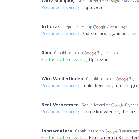
Willy Macquoy
Gepubliceerd op
7 years a
Positieve ervaring:
Toplocatie
Jo Lucas
Gepubliceerd op
7 years ago
Positieve ervaring:
Padeltornooi gaan bekijken.
Gino
Gepubliceerd op
7 years ago
Fantastische ervaring:
Op bezoek
Wim Vanderlinden
Gepubliceerd op
7 yea
Positieve ervaring:
Leuke bediening en een goe
Bert Verbeemen
Gepubliceerd op
8 years
Positieve ervaring:
To my knowledge, the first 
toon wouters
Gepubliceerd op
8 years ag
Fantastische ervaring:
Fijne sfeer en 3 padelve