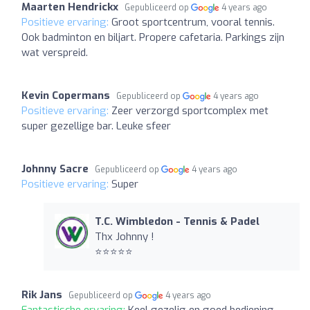
Maarten Hendrickx
Gepubliceerd op
4 years ago
Positieve ervaring:
Groot sportcentrum, vooral tennis.
Ook badminton en biljart. Propere cafetaria. Parkings zijn
wat verspreid.
Kevin Copermans
Gepubliceerd op
4 years ago
Positieve ervaring:
Zeer verzorgd sportcomplex met
super gezellige bar. Leuke sfeer
Johnny Sacre
Gepubliceerd op
4 years ago
Positieve ervaring:
Super
T.C. Wimbledon - Tennis & Padel
Thx Johnny !
⭐️⭐️⭐️⭐️⭐️
Rik Jans
Gepubliceerd op
4 years ago
Fantastische ervaring:
Keel gezelig en goed bediening