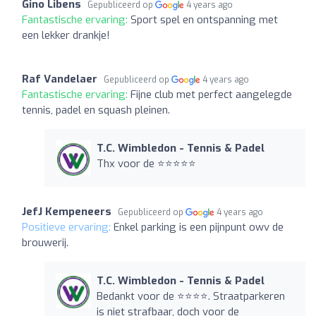
Gino Libens
Gepubliceerd op
4 years ago
Fantastische ervaring:
Sport spel en ontspanning met
een lekker drankje!
Raf Vandelaer
Gepubliceerd op
4 years ago
Fantastische ervaring:
Fijne club met perfect aangelegde
tennis, padel en squash pleinen.
T.C. Wimbledon - Tennis & Padel
Thx voor de ⭐️⭐️⭐️⭐️⭐️
JefJ Kempeneers
Gepubliceerd op
4 years ago
Positieve ervaring:
Enkel parking is een pijnpunt owv de
brouwerij.
T.C. Wimbledon - Tennis & Padel
Bedankt voor de ⭐️⭐️⭐️⭐️. Straatparkeren
is niet strafbaar, doch voor de