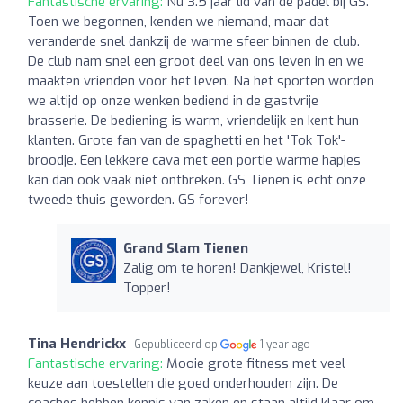
Fantastische ervaring:
Nu 3.5 jaar lid van de padel bij GS.
Toen we begonnen, kenden we niemand, maar dat
veranderde snel dankzij de warme sfeer binnen de club.
De club nam snel een groot deel van ons leven in en we
maakten vrienden voor het leven. Na het sporten worden
we altijd op onze wenken bediend in de gastvrije
brasserie. De bediening is warm, vriendelijk en kent hun
klanten. Grote fan van de spaghetti en het 'Tok Tok'-
broodje. Een lekkere cava met een portie warme hapjes
kan dan ook vaak niet ontbreken. GS Tienen is echt onze
tweede thuis geworden. GS forever!
Grand Slam Tienen
Zalig om te horen! Dankjewel, Kristel!
Topper!
Tina Hendrickx
Gepubliceerd op
1 year ago
Fantastische ervaring:
Mooie grote fitness met veel
keuze aan toestellen die goed onderhouden zijn. De
coaches hebben kennis van zaken en staan altijd klaar om