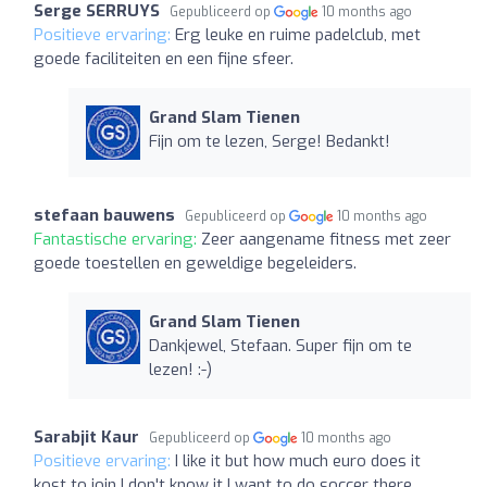
Serge SERRUYS
Gepubliceerd op
10 months ago
Positieve ervaring:
Erg leuke en ruime padelclub, met
goede faciliteiten en een fijne sfeer.
Grand Slam Tienen
Fijn om te lezen, Serge! Bedankt!
stefaan bauwens
Gepubliceerd op
10 months ago
Fantastische ervaring:
Zeer aangename fitness met zeer
goede toestellen en geweldige begeleiders.
Grand Slam Tienen
Dankjewel, Stefaan. Super fijn om te
lezen! :-)
Sarabjit Kaur
Gepubliceerd op
10 months ago
Positieve ervaring:
I like it but how much euro does it
kost to join I don't know it I want to do soccer there