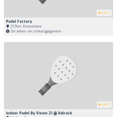
4.6
(11)
Padel Factory
21,7km, Knesselare
Zie adres- en contactgegevens
4.8
(5)
Indoor Padel By Vision 21 @ Adirack