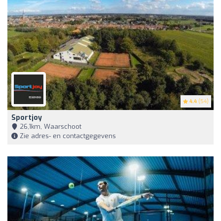
4.4
(54)
Sportjoy
26,1km, Waarschoot
Zie adres- en contactgegevens