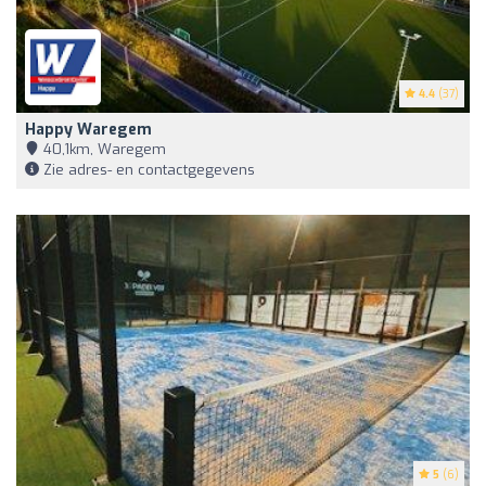
4.4
(37)
Happy Waregem
40,1km, Waregem
Zie adres- en contactgegevens
5
(6)