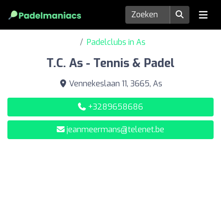
Padelclubs in As
T.C. As - Tennis & Padel
Vennekeslaan 11, 3665, As
+3289658686
jeanmeermans@telenet.be