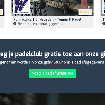
8)
4.5
(31)
Koninklijke T.C. Heusden - Tennis & Padel
T
Zie adres- en contactgegevens
eg je padelclub gratis toe aan onze g
opgenomen worden in onze gids? Stuur ons je bedrijfsgegevens 
Voeg je bedrijf gratis toe