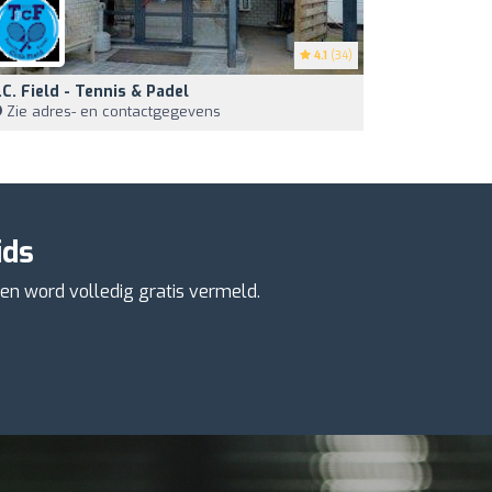
4.1
(34)
.C. Field - Tennis & Padel
Zie adres- en contactgegevens
ids
en word volledig gratis vermeld.