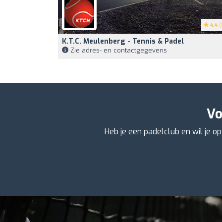
4.4
(
K.T.C. Meulenberg - Tennis & Padel
Zie adres- en contactgegevens
Vo
Heb je een padelclub en wil je 