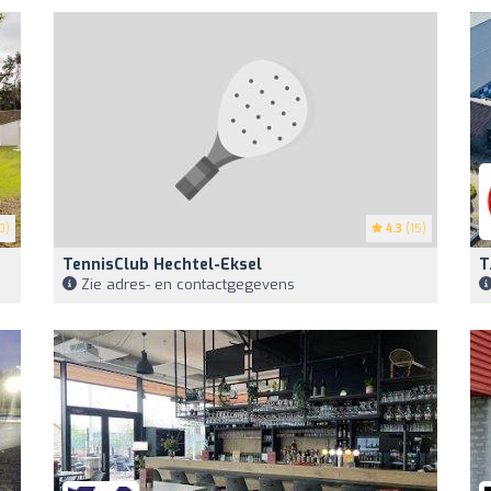
0)
4.3
(15)
TennisClub Hechtel-Eksel
T
Zie adres- en contactgegevens