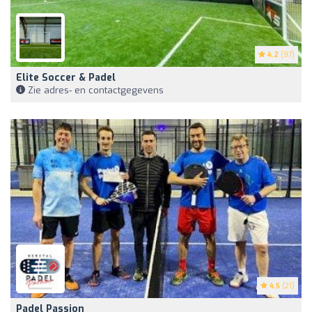
4.2
(97)
Elite Soccer & Padel
Zie adres- en contactgegevens
4.5
(21)
Padel Passion