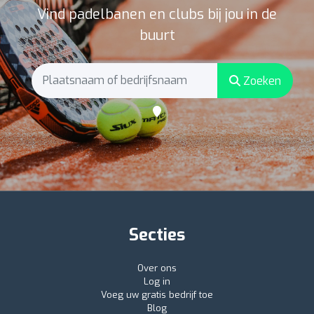
Vind padelbanen en clubs bij jou in de
buurt
Zoeken
Secties
Over ons
Log in
Voeg uw gratis bedrijf toe
Blog