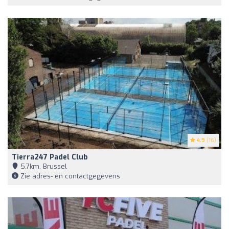
4.9
(16)
Tierra247 Padel Club
5,7km, Brussel
Zie adres- en contactgegevens