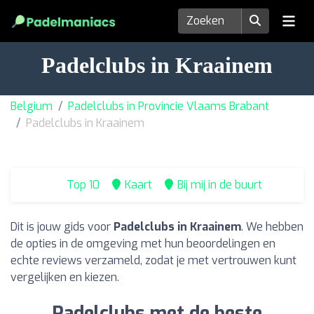
Padelclubs in Kraainem
Belgium
Padelclubs in Provincie Vlaams Brabant
Padelclubs in Kraainem
Top 10
Kaart
Bij mij in de buurt
Dit is jouw gids voor
Padelclubs in Kraainem
. We hebben
de opties in de omgeving met hun beoordelingen en
echte reviews verzameld, zodat je met vertrouwen kunt
vergelijken en kiezen.
Padelclubs met de beste