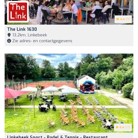
4.4
(9)
The Link 1630
13,2km, Linkebeek
Zie adres- en contactgegevens
4.4
(17)
Linkebeek Sport - Padel & Tennis - Restaurant