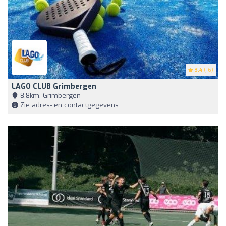
3.4
(16)
LAGO CLUB Grimbergen
8,8km, Grimbergen
Zie adres- en contactgegevens