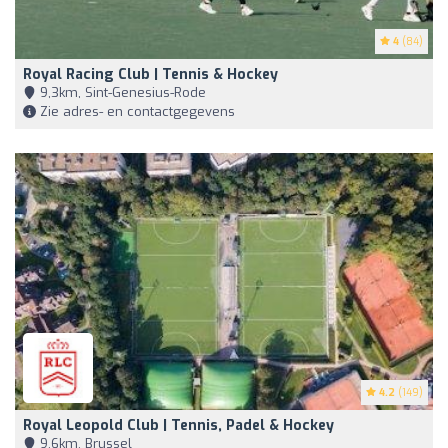
4
(84)
Royal Racing Club | Tennis & Hockey
9,3km, Sint-Genesius-Rode
Zie adres- en contactgegevens
4.2
(149)
Royal Leopold Club | Tennis, Padel & Hockey
9,6km, Brussel