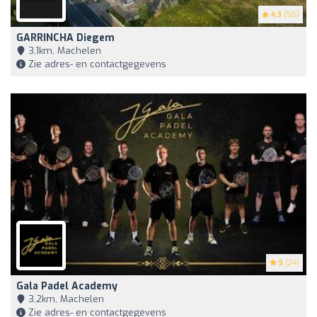
4.3
(56)
GARRINCHA Diegem
3,1km, Machelen
Zie adres- en contactgegevens
5
(24)
Gala Padel Academy
3,2km, Machelen
Zie adres- en contactgegevens