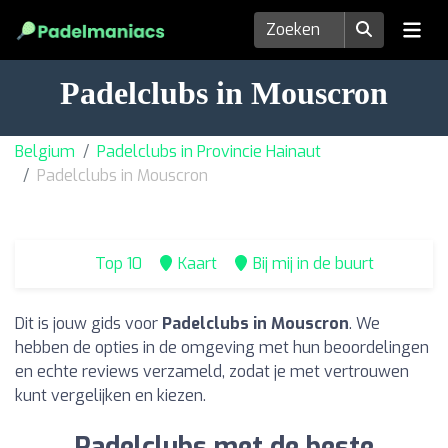
Padelclubs in Mouscron
Belgium
Padelclubs in Provincie Hainaut
Padelclubs in Mouscron
Top 10
Kaart
Bij mij in de buurt
Dit is jouw gids voor
Padelclubs in Mouscron
. We
hebben de opties in de omgeving met hun beoordelingen
en echte reviews verzameld, zodat je met vertrouwen
kunt vergelijken en kiezen.
Padelclubs met de beste