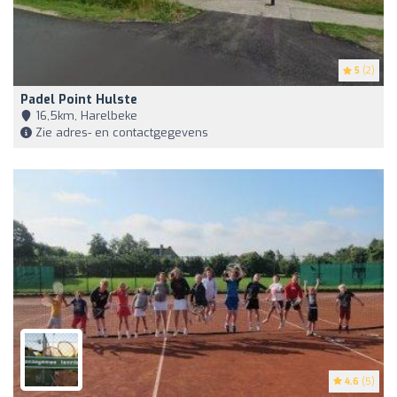
5
(2)
Padel Point Hulste
16,5km, Harelbeke
Zie adres- en contactgegevens
4.6
(5)