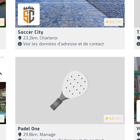
9)
3.5
(78)
Soccer City
T
23,2km, Charleroi
Voir les données d'adresse et de contact
1)
4.5
(29)
Padel One
Y
29,8km, Manage