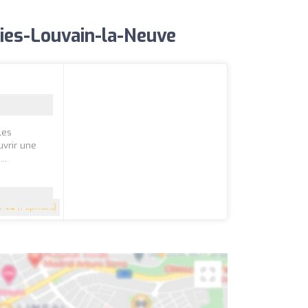
nies-Louvain-la-Neuve
les
uvrir une
..
4.6
(7 Opinions)