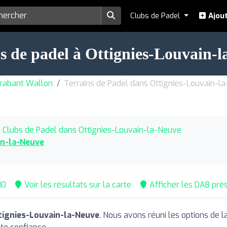
Clubs de Padel
Ajout
s de padel à Ottignies-Louvain-
Brabant Wallon
Terrains de Padel dans Ottignies-Louvain-l
Clubs de Padel dans Ottignies-Louvain-la-Neuve
in-la-Neuve
10
Voir les résultats sur la carte
Afficher les DAB prè
ttignies-Louvain-la-Neuve
. Nous avons réuni les options de l