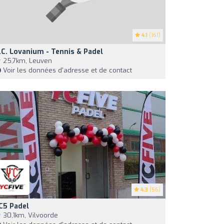
4.1
(161)
.C. Lovanium - Tennis & Padel
25,7km, Leuven
Voir les données d'adresse et de contact
4.3
(56)
C5 Padel
30,1km, Vilvoorde