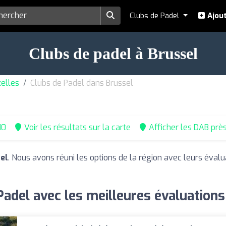
Clubs de Padel
Ajout
Clubs de padel à Brussel
xelles
Clubs de Padel dans Brussel
10
Voir les résultats sur la carte
Afficher les DAB prè
el
. Nous avons réuni les options de la région avec leurs évalu
Padel avec les meilleures évaluations