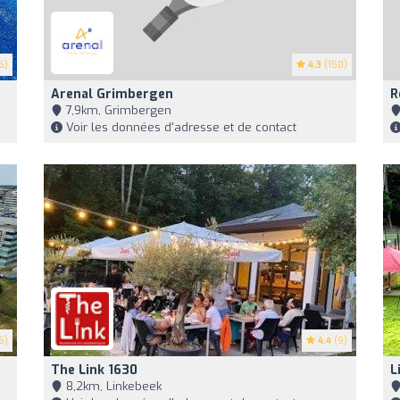
6)
4.3
(150)
Arenal Grimbergen
R
7,9km, Grimbergen
Voir les données d'adresse et de contact
6)
4.4
(9)
The Link 1630
L
8,2km, Linkebeek