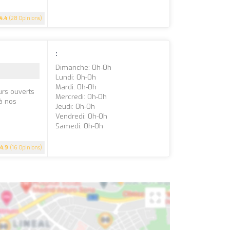
4.4
(28 Opinions)
:
Dimanche: 0h-0h
Lundi: 0h-0h
Mardi: 0h-0h
urs ouverts
Mercredi: 0h-0h
 à nos
Jeudi: 0h-0h
Vendredi: 0h-0h
Samedi: 0h-0h
4.9
(16 Opinions)