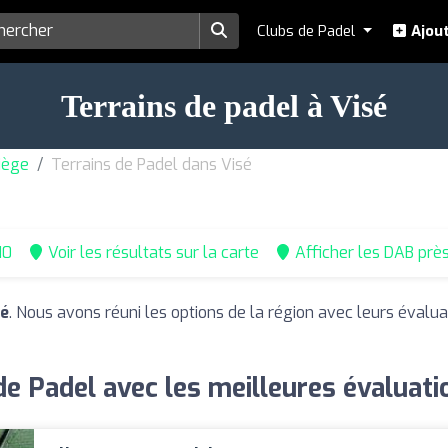
Clubs de Padel
Ajout
Terrains de padel à Visé
iège
Terrains de Padel dans Visé
10
Voir les résultats sur la carte
Afficher les DAB prè
sé
. Nous avons réuni les options de la région avec leurs évalua
de Padel avec les meilleures évaluati