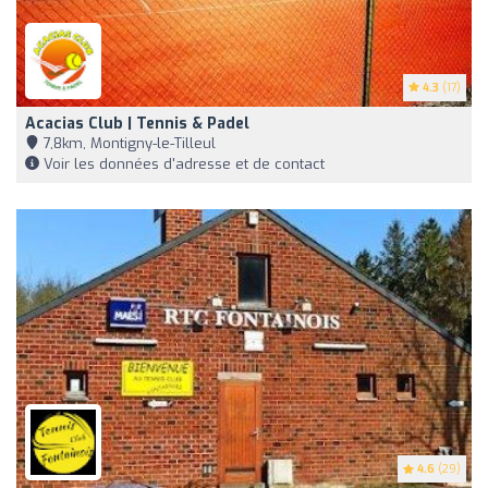
4.3
(17)
Acacias Club | Tennis & Padel
7,8km, Montigny-le-Tilleul
Voir les données d'adresse et de contact
4.6
(29)