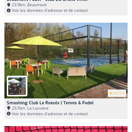
23,9km, Beaumont
Voir les données d'adresse et de contact
4.3
(30)
Smashing Club Le Roeulx | Tennis & Padel
25,7km, La Louvière
Voir les données d'adresse et de contact