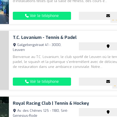
d'installations telles que la salle de fitness, des cours e...
Voir le téléphone
4
T.C. Lovanium - Tennis & Padel
Galgebergstraat 41 - 3000,
Leuven
Bienvenue au T.C. Lovanium, le club sportif de Leuven où le tenn
padel, le squash et la pétanque s'entremêlent avec de délicie
de restauration dans une ambiance conviviale. Notre...
Voir le téléphone
Royal Racing Club | Tennis & Hockey
Av. des Chênes 125 - 1180, Sint-
Genesius-Rode