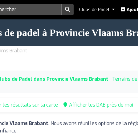
Clubs de Padel
Ajout
 de padel à Provincie Vlaams B
aams Brabant
lubs de Padel dans Provincie Vlaams Brabant
Terrains de
r les résultats sur la carte
Afficher les DAB près de moi
incie Vlaams Brabant
. Nous avons réuni les options de la rég
nfiance.